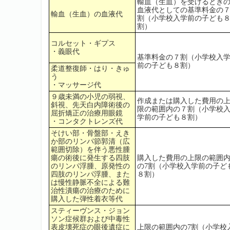
輸血（生血）を受けるとき
血液代としての基準料金の
輸血（生血）の血液代
割（小学校入学前の子ども
割）
コルセット・ギプス
・義眼代
基準料金の７割（小学校入
前の子ども８割）
柔道整復師・はり・きゅ
う
・マッサージ代
９歳未満の小児の弱視、
作成または購入した費用の
斜視、先天白内障術後の
限の範囲内の７割（小学校
屈折矯正の治療用眼鏡
学前の子ども８割）
・コンタクトレンズ代
そけい部・骨盤部・えき
か部のリンパ節郭清（広
範囲切除）を伴う悪性腫
瘍の術後に発生する四肢
購入した費用の上限の範囲
のリンパ浮腫、原発性の
の7割（小学校入学前の子ど
四肢のリンパ浮腫、また
８割）
は慢性静脈不全による難
治性潰瘍の治療のために
購入した弾性着衣等代
スティーヴンス・ジョン
ソン症候群および中毒性
表皮壊死症の眼後遺症に
上限の範囲内の7割（小学校